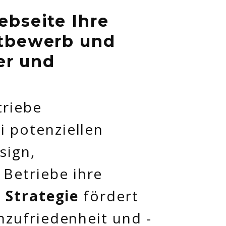
ebseite Ihre
ttbewerb und
er und
triebe
i potenziellen
sign,
Betriebe ihre
e Strategie
fördert
nzufriedenheit und -