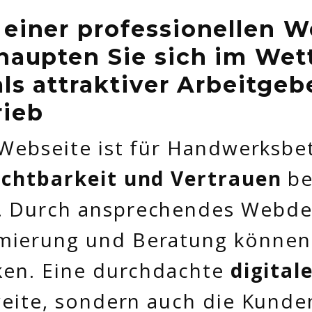
 einer professionellen W
ehaupten Sie sich im We
als attraktiver Arbeitgeb
rieb
 Webseite ist für Handwerksbe
ichtbarkeit und Vertrauen
be
 Durch ansprechendes Webde
ierung und Beratung können 
ken. Eine durchdachte
digital
weite, sondern auch die Kunde