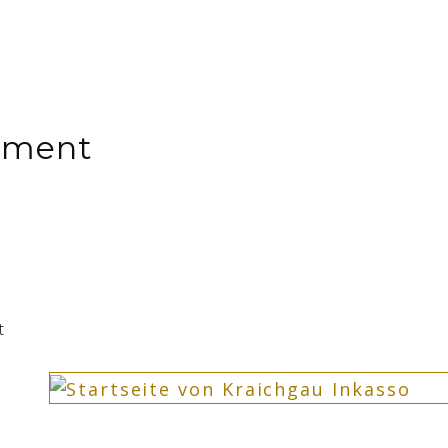
ement
t