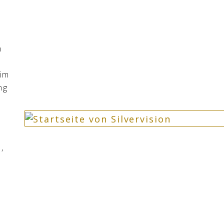
m
 im
ng
,