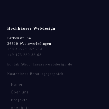
Hochhäuser Webdesign
Birkenstr. 84
26810 Westoverledingen
+49 4955 9867 214
+49 173 280 38 68
kontakt@hochhaeuser-webdesign.de
Kostenloses Beratungsgespräch
Home
Über uns
Projekte
Angebote